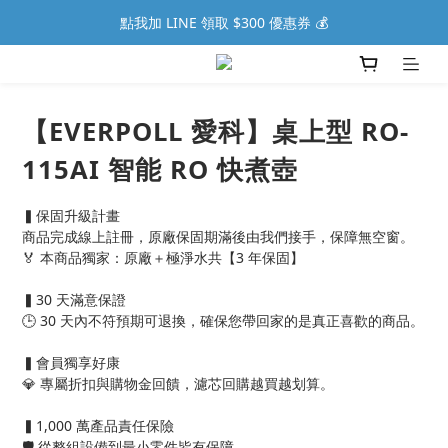
點我加 LINE 領取 $300 優惠券 💰
【EVERPOLL 愛科】桌上型 RO-
115AI 智能 RO 快煮壺
▍保固升級計畫
商品完成線上註冊，原廠保固期滿後由我們接手，保障無空窗。
🏅 本商品獨家：原廠＋極淨水共【3 年保固】
▍30 天滿意保證
🕒 30 天內不符預期可退換，確保您帶回家的是真正喜歡的商品。
▍會員獨享好康
💎 專屬折扣與購物金回饋，濾芯回購越買越划算。
▍1,000 萬產品責任保險
🛡️ 從整組設備到最小零件皆有保障。