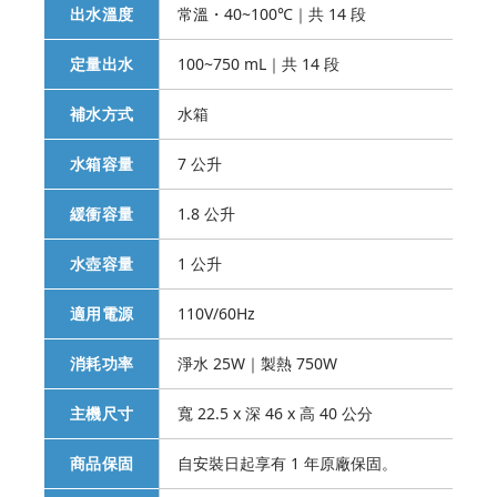
出水溫度
常溫・40~100℃｜共 14 段
定量出水
100~750 mL｜共 14 段
補水方式
水箱
水箱容量
7 公升
緩衝容量
1.8 公升
水壺容量
1 公升
適用電源
110V/60Hz
消耗功率
淨水 25W｜製熱 750W
主機尺寸
寬 22.5 x 深 46 x 高 40 公分
商品保固
自安裝日起享有 1 年原廠保固。