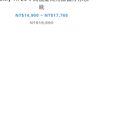
統
NT$14,900 ~ NT$17,760
NT$18,860