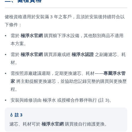
健檢資格適用於安裝滿 3 年之客戶，且須於安裝後持續符合以
下條件：
需於
極淨水官網
購買櫥下淨水設備，其他類別商品不適用
本方案。
需於
極淨水官網
購買原廠或經
極淨水認證
之副廠濾芯、耗
材。
需按照原廠建議週期，定期更換濾芯、耗材——
專屬淨水管
家
將主動提醒更換濾芯，並協助您記錄完整的購買與更換歷
程。
安裝與維修須由 極淨水 或授權合作夥伴執行 (註 3)。
註 3
濾芯、耗材可於
極淨水官網
購買後自行維護更換。