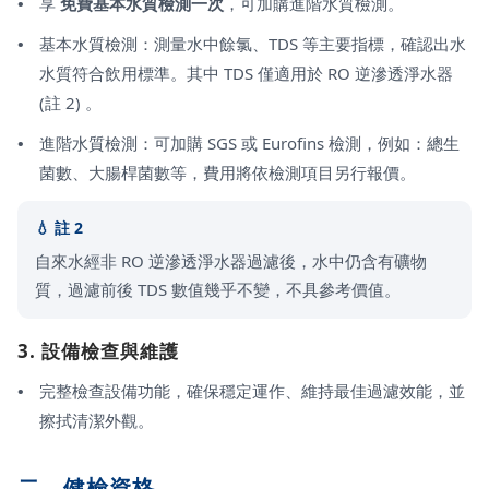
享
免費基本水質檢測一次
，可加購進階水質檢測。
基本水質檢測：測量水中餘氯、TDS 等主要指標，確認出水
水質符合飲用標準。其中 TDS 僅適用於 RO 逆滲透淨水器
(註 2) 。
進階水質檢測：可加購 SGS 或 Eurofins 檢測，例如：總生
菌數、大腸桿菌數等，費用將依檢測項目另行報價。
註 2
自來水經非 RO 逆滲透淨水器過濾後，水中仍含有礦物
質，過濾前後 TDS 數值幾乎不變，不具參考價值。
3. 設備檢查與維護
完整檢查設備功能，確保穩定運作、維持最佳過濾效能，並
擦拭清潔外觀。
二、健檢資格