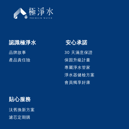
認識極淨水
安心承諾
品牌故事
30 天滿意保證
產品責任險
保固升級計畫
專屬淨水管家
淨水器健檢方案
會員獨享好康
貼心服務
汰舊換新方案
濾芯定期購