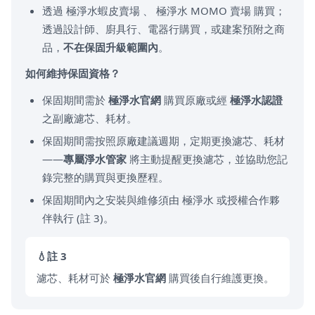
透過 極淨水蝦皮賣場 、 極淨水 MOMO 賣場 購買；
透過設計師、廚具行、電器行購買，或建案預附之商
品，
不在保固升級範圍內
。
如何維持保固資格？
保固期間需於
極淨水官網
購買原廠或經
極淨水認證
之副廠濾芯、耗材。
保固期間需按照原廠建議週期，定期更換濾芯、耗材
——
專屬淨水管家
將主動提醒更換濾芯，並協助您記
錄完整的購買與更換歷程。
保固期間內之安裝與維修須由 極淨水 或授權合作夥
伴執行 (註 3)。
註 3
濾芯、耗材可於
極淨水官網
購買後自行維護更換。