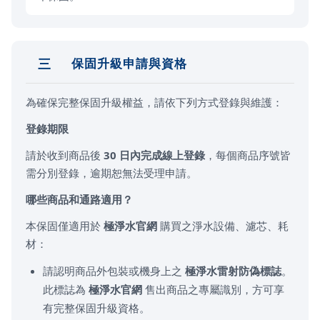
三
保固升級申請與資格
為確保完整保固升級權益，請依下列方式登錄與維護：
登錄期限
請於收到商品後
30 日內完成線上登錄
，每個商品序號皆
需分別登錄，逾期恕無法受理申請。
哪些商品和通路適用？
本保固僅適用於
極淨水官網
購買之淨水設備、濾芯、耗
材：
請認明商品外包裝或機身上之
極淨水雷射防偽標誌
。
此標誌為
極淨水官網
售出商品之專屬識別，方可享
有完整保固升級資格。