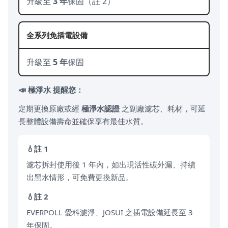
升級至
3 年
保固（註 2）
全系列免插電設備
升級至
5 年
保固
極淨水 提醒您：
定期更換原廠或經
極淨水認證
之副廠濾芯、耗材，可延
長整體設備壽命並確保享有最佳水質。
註 1
濾芯拆封使用後 1 年內，如出現活性碳外漏、持續
出黑水情形，可免費更換新品。
註 2
EVERPOLL 愛科濾淨、JOSUI 之插電設備延長至 3
年保固。