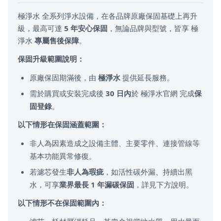
極淨水 全系列淨水設備，在各品牌原廠保固基礎上再升
級，最高可達
5 年安心保固
，無論品牌與型號，皆享 極
淨水
專屬售後保障
。
保固升級範圍說明：
原廠保固期滿後，由
極淨水
提供延長服務。
需於購買或安裝完成後
30 日內
於 極淨水官網 完成
保
固登錄
。
以下情形在保固涵蓋範圍：
非人為因素造成之設備主體、主要零件、連接管線等
基本功能異常修復。
若濾芯發生
非人為瑕疵
，如活性碳外漏、持續出黑
水，可享
業界最長 1 年漏碳保固
，詳見下方說明。
以下情形不在保固範圍內：