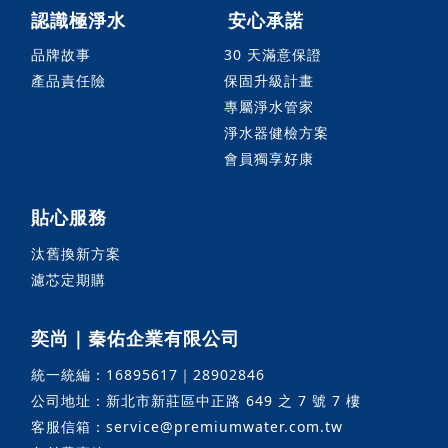
認識極淨水
安心承諾
品牌故事
30 天滿意保證
產品責任險
保固升級計畫
專屬淨水管家
淨水器健檢方案
會員獨享好康
貼心服務
汰舊換新方案
濾芯定期購
奕尚｜秦佑企業有限公司
統一統編：16895617｜28902846
公司地址：新北市新莊區中正路 649 之 7 號 7 樓
客服信箱：service@premiumwater.com.tw