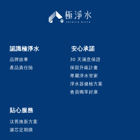
認識極淨水
安心承諾
品牌故事
30 天滿意保證
產品責任險
保固升級計畫
專屬淨水管家
淨水器健檢方案
會員獨享好康
貼心服務
汰舊換新方案
濾芯定期購