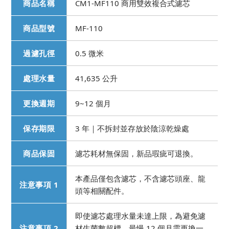
商品名稱
CM1-MF110 商用雙效複合式濾芯
商品型號
MF-110
過濾孔徑
0.5 微米
處理水量
41,635 公升
更換週期
9~12 個月
保存期限
3 年｜不拆封並存放於陰涼乾燥處
商品保固
濾芯耗材無保固，新品瑕疵可退換。
本產品僅包含濾芯，不含濾芯頭座、龍
注意事項 1
頭等相關配件。
即使濾芯處理水量未達上限，為避免濾
注意事項 2
材生菌數超標，最慢 12 個月需更換一