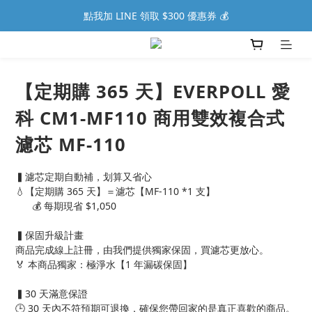
點我加 LINE 領取 $300 優惠券 💰
【定期購 365 天】EVERPOLL 愛
科 CM1-MF110 商用雙效複合式
濾芯 MF-110
▍濾芯定期自動補，划算又省心
💧【定期購 365 天】＝濾芯【MF-110 *1 支】
      💰 每期現省 $1,050
▍保固升級計畫
商品完成線上註冊，由我們提供獨家保固，買濾芯更放心。
🏅 本商品獨家：極淨水【1 年漏碳保固】
▍30 天滿意保證
🕒 30 天內不符預期可退換，確保您帶回家的是真正喜歡的商品。