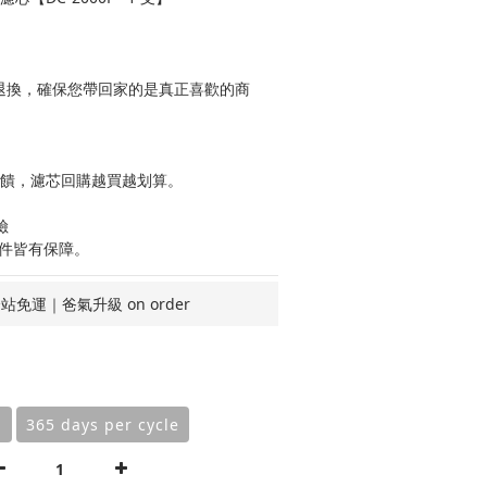
期可退換，確保您帶回家的是真正喜歡的商
回饋，濾芯回購越買越划算。
險
零件皆有保障。
站免運｜爸氣升級 on order
m
365 days per cycle