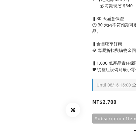
      💰 每期現省 $540
▍30 天滿意保證
🕒 30 天內不符預
品。
▍會員獨享好康
💎 專屬折扣與購物金
▍1,000 萬產品責任保
🛡️ 從整組設備到最小
Until
08/16 16:00
全
NT$2,700
Subscription Ite