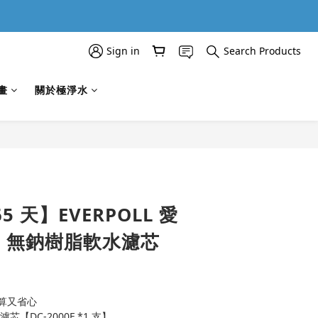
Sign in
Search Products
畫
關於極淨水
BUY NOW
5 天】EVERPOLL 愛
00 無鈉樹脂軟水濾芯
算又省心
濾芯【DC-2000F *1 支】