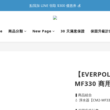
點我加 LINE 領取 $300 優惠券 💰
e
商品分類
New Page
30 天滿意保證
保固升級計
【EVERPO
MF330 
▍商品組合
💧 淨水器【CM2-M