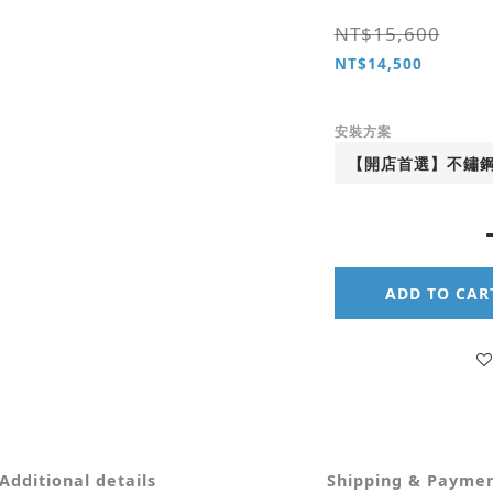
NT$15,600
NT$14,500
安裝方案
ADD TO CAR
Additional details
Shipping & Payme