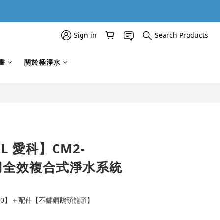
Sign in
Search Products
畫
關於極淨水
BUY NOW
LL 愛科】CM2-
商用全效複合式淨水系統
F330】＋配件【不鏽鋼鵝頸龍頭】