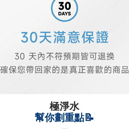
極淨水
幫你劃重點📝