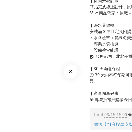
▍保固升級計畫
商品完成線上註冊，原
🏅 本商品獨家：原廠
▍淨水器健檢
安裝滿 3 年且定期回
・水路檢查＋管線免費
・專業水質檢測
・設備檢查維護
🏠 服務範圍：北北基桃
▍30 天滿意保證
🕒 30 天內不符預
品。
▍會員獨享好康
💎 專屬折扣與購物金
Until
08/16 16:00
全
贈送【到府標準安裝】 o