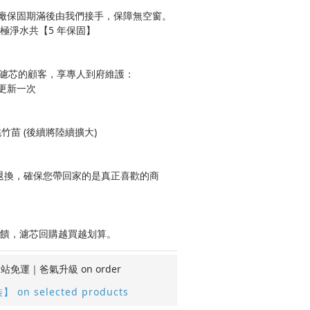
廠保固期滿後由我們接手，保障無空窗。
＋極淨水共【5 年保固】
購濾芯的顧客，享專人到府維護：
更新一次
竹苗 (後續將陸續擴大)
期可退換，確保您帶回家的是真正喜歡的商
回饋，濾芯回購越買越划算。
站免運｜爸氣升級 on order
n selected products