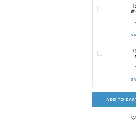
【
菌
SA
【
一
SA
ADD TO CAR