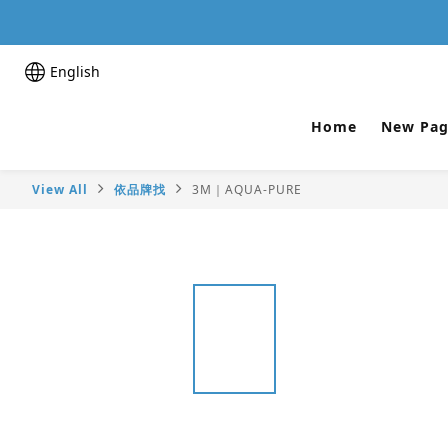
English
Home
New Pag
View All
依品牌找
3M｜AQUA-PURE