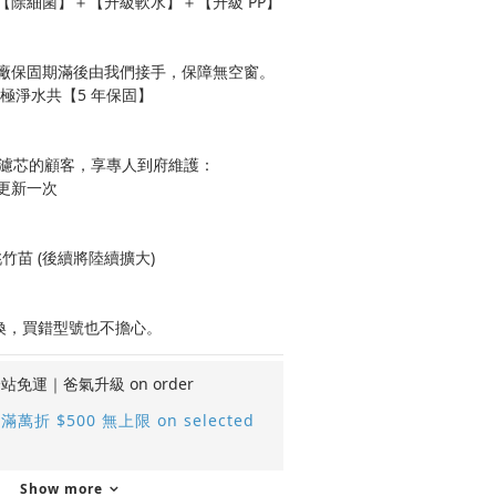
【除細菌】＋【升級軟水】＋【升級 PP】
廠保固期滿後由我們接手，保障無空窗。
＋極淨水共【5 年保固】
購濾芯的顧客，享專人到府維護：
更新一次
竹苗 (後續將陸續擴大)
可退換，買錯型號也不擔心。
站免運｜爸氣升級 on order
滿萬折 $500 無上限 on selected
Show more