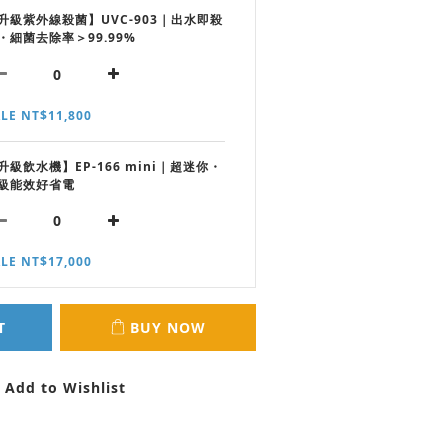
升級紫外線殺菌】UVC-903｜出水即殺
・細菌去除率＞99.99%
LE NT$11,800
升級飲水機】EP-166 mini｜超迷你・
級能效好省電
LE NT$17,000
T
BUY NOW
Add to Wishlist