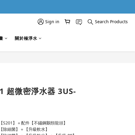
Sign in
Search Products
畫
關於極淨水
BUY NOW
1 超微密淨水器 3US-
【S201】＋配件【不鏽鋼鵝頸龍頭】
＝【除細菌】＋【升級軟水】