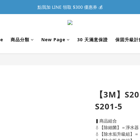
點我加 LINE 領取 $300 優惠券 💰
e
商品分類
New Page
30 天滿意保證
保固升級計
【3M】S20
S201-5
▍商品組合
💧【除細菌】＝淨水器
💧【除水垢升級組】