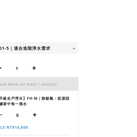
Save More
(At most 1 item(s))
升級全戶淨水】FH-M｜除餘氯・從源頭
濾家中每一滴水
LE NT$16,800