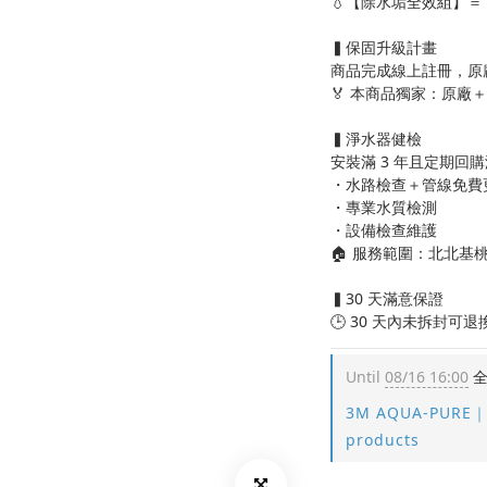
💧【除水垢全效組】＝
▍保固升級計畫
商品完成線上註冊，原
🏅 本商品獨家：原廠
▍淨水器健檢
安裝滿 3 年且定期回
・水路檢查＋管線免費
・專業水質檢測
・設備檢查維護
🏠 服務範圍：北北基桃
▍30 天滿意保證
🕒 30 天內未拆封
Until
08/16 16:00
全
3M AQUA-PURE｜
products