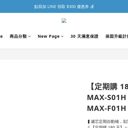
點我加 LINE 領取 $300 優惠券 💰
e
商品分類
New Page
30 天滿意保證
保固升級計
【定期購 18
MAX-S01
MAX-F01H
▍濾芯定期自動補，划
💧【定期購 180 天】＝濾