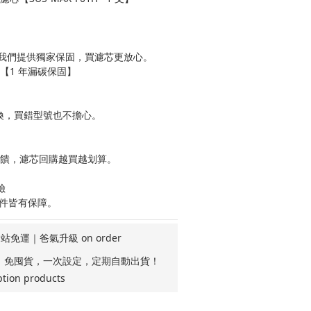
我們提供獨家保固，買濾芯更放心。
水【1 年漏碳保固】
可退換，買錯型號也不擔心。
回饋，濾芯回購越買越划算。
險
零件皆有保障。
站免運｜爸氣升級 on order
折】免囤貨，一次設定，定期自動出貨！
ption products