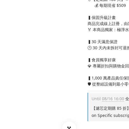
      💰 每期現省 $509
▍保固升級計畫
商品完成線上註冊，由
🏅 本商品獨家：極淨
▍30 天滿意保證
🕒 30 天內未拆封
▍會員獨享好康
💎 專屬折扣與購物金
▍1,000 萬產品責任保
🛡️ 從整組設備到最小
Until
08/16 16:00
全
【濾芯定期購 85 
on Specific subscri