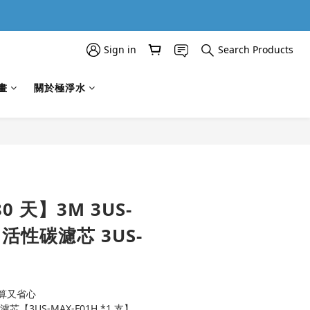
Sign in
Search Products
畫
關於極淨水
BUY NOW
0 天】3M 3US-
H 活性碳濾芯 3US-
算又省心
芯【3US-MAX-F01H *1 支】