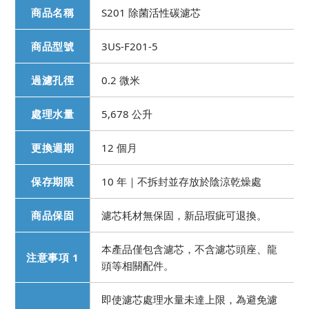
商品名稱
S201 除菌活性碳濾芯
商品型號
3US-F201-5
過濾孔徑
0.2 微米
處理水量
5,678 公升
更換週期
12 個月
保存期限
10 年｜不拆封並存放於陰涼乾燥處
商品保固
濾芯耗材無保固，新品瑕疵可退換。
本產品僅包含濾芯，不含濾芯頭座、龍
注意事項 1
頭等相關配件。
即使濾芯處理水量未達上限，為避免濾