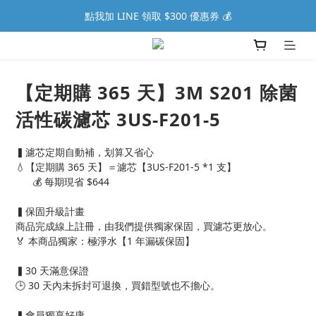
點我加 LINE 領取 $300 優惠券 💰
【定期購 365 天】3M S201 除菌
活性碳濾芯 3US-F201-5
▍濾芯定期自動補，划算又省心
💧【定期購 365 天】＝濾芯【3US-F201-5 *1 支】
      💰 每期現省 $644
▍保固升級計畫
商品完成線上註冊，由我們提供獨家保固，買濾芯更放心。
🏅 本商品獨家：極淨水【1 年漏碳保固】
▍30 天滿意保證
🕒 30 天內未拆封可退換，買錯型號也不擔心。
▍會員獨享好康