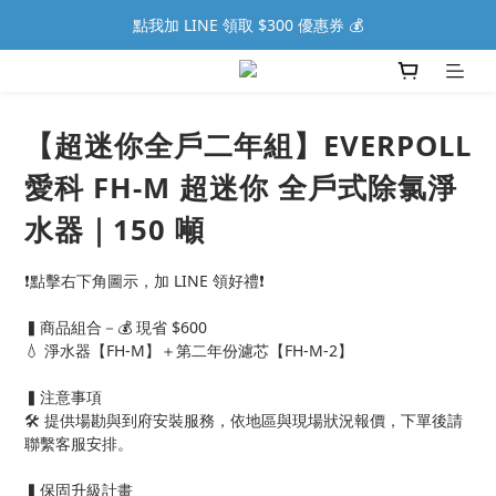
點我加 LINE 領取 $300 優惠券 💰
【超迷你全戶二年組】EVERPOLL
愛科 FH-M 超迷你 全戶式除氯淨
水器｜150 噸
❗點擊右下角圖示，加 LINE 領好禮❗
▍商品組合－💰 現省 $600
💧 淨水器【FH-M】＋第二年份濾芯【FH-M-2】
▍注意事項
🛠️ 提供場勘與到府安裝服務，依地區與現場狀況報價，下單後請
聯繫客服安排。
▍保固升級計畫