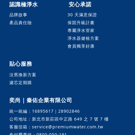
認識極淨水
安心承諾
品牌故事
30 天滿意保證
產品責任險
保固升級計畫
專屬淨水管家
淨水器健檢方案
會員獨享好康
貼心服務
汰舊換新方案
濾芯定期購
奕尚｜秦佑企業有限公司
統一統編：16895617｜28902846
公司地址：新北市新莊區中正路 649 之 7 號 7 樓
客服信箱：service@premiumwater.com.tw
免付費專線：0800-050-191