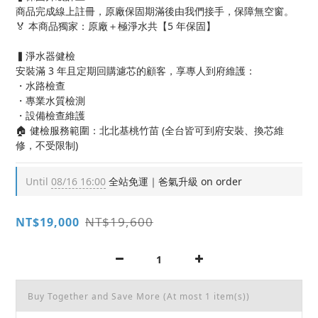
商品完成線上註冊，原廠保固期滿後由我們接手，保障無空窗。
🏅 本商品獨家：原廠＋極淨水共【5 年保固】
▍淨水器健檢
安裝滿 3 年且定期回購濾芯的顧客，享專人到府維護：
・水路檢查
・專業水質檢測
・設備檢查維護
🏠 健檢服務範圍：北北基桃竹苗 (全台皆可到府安裝、換芯維
修，不受限制)
Until
08/16 16:00
全站免運｜爸氣升級 on order
NT$19,600
NT$19,000
Buy Together and Save More
(At most 1 item(s))