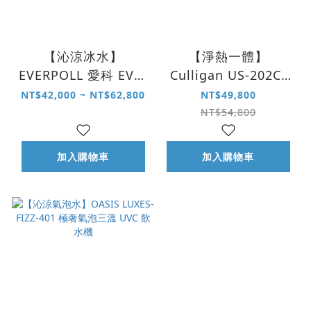
【沁涼冰水】
【淨熱一體】
EVERPOLL 愛科 EVB-
Culligan US-202C-
398 冰冷熱 三溫 UVC
TW 旗艦 RO 瞬熱飲水
NT$42,000 ~ NT$62,800
NT$49,800
觸控飲水機
機
NT$54,800
加入購物車
加入購物車