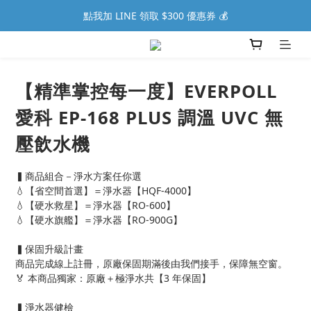
點我加 LINE 領取 $300 優惠券 💰
【精準掌控每一度】EVERPOLL
愛科 EP-168 PLUS 調溫 UVC 無
壓飲水機
▍商品組合－淨水方案任你選
💧【省空間首選】＝淨水器【HQF-4000】
💧【硬水救星】＝淨水器【RO-600】
💧【硬水旗艦】＝淨水器【RO-900G】
▍保固升級計畫
商品完成線上註冊，原廠保固期滿後由我們接手，保障無空窗。
🏅 本商品獨家：原廠＋極淨水共【3 年保固】
▍淨水器健檢