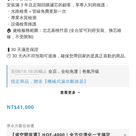
安裝滿 3 年且定期回購濾芯的顧客，享專人到府維護：
・水路檢查＋管線免費更新一次
・專業水質檢測
・設備檢查維護
🏠 健檢服務範圍：北北基桃竹苗 (全台皆可到府安裝、換芯維
修，不受限制)
▍30 天滿意保證
🕒 30 天內不符預期可退換，確保您帶回家的是真正喜歡的商品。
至
08/16 16:00
截止
全店，全站免運｜爸氣升級
指定商品，贈送【機械式漏水斷路器】
查看更多
NT$41,000
淨水方案任你選