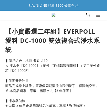
點我加 LINE 領取 $300 優惠券 💰
【小資嚴選二年組】EVERPOLL
愛科 DC-1000 雙效複合式淨水系
統
▍商品組合－💰 現省 $1,110
💧 淨水器【DC-1000】＋配件【不鏽鋼鵝頸龍頭】＋第二年份濾
芯【DC-1000F】
▍保固升級計畫
商品完成線上註冊，原廠保固期滿後由我們接手，保障無空窗。
🏅 本商品獨家：原廠＋極淨水共【5 年保固】
▍淨水器健檢
安裝滿 3 年且定期回購濾芯的顧客，享專人到府維護：