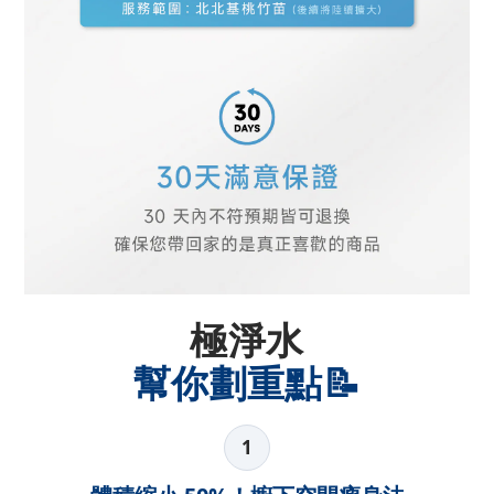
極淨水
幫你劃重點📝
1