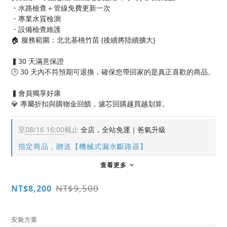
・水路檢查＋管線免費更新一次
・專業水質檢測
・設備檢查維護
🏠 服務範圍：北北基桃竹苗 (後續將陸續擴大)
▍30 天滿意保證
🕒 30 天內不符預期可退換，確保您帶回家的是真正喜歡的商品。
▍會員獨享好康
💎 專屬折扣與購物金回饋，濾芯回購越買越划算。
至
08/16 16:00
截止
全店，全站免運｜爸氣升級
指定商品，贈送【機械式漏水斷路器】
查看更多
NT$9,500
NT$8,200
安裝方案