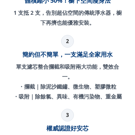
體積縮小 50%！櫥下空間瘦身法
1 支抵 2 支，告別超佔空間的傳統淨水器，櫥
下再擠也能優雅安裝。
2
簡約但不簡單，一支滿足全家用水
單支濾芯整合攔截和吸附兩大功能，雙效合
一。
・攔截｜除泥沙鐵鏽、微生物、塑膠微粒
・吸附｜除餘氯、異味、有機污染物、重金屬
3
權威認證好安芯