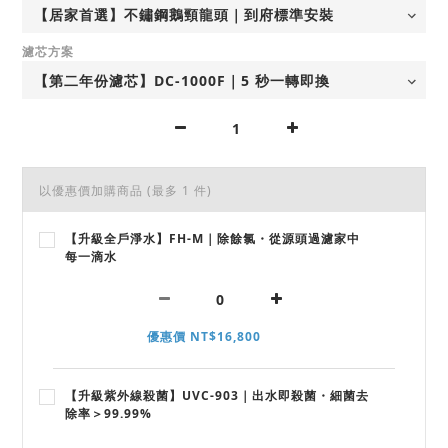
濾芯方案
以優惠價加購商品
(最多 1 件)
【升級全戶淨水】FH-M｜除餘氯・從源頭過濾家中
每一滴水
優惠價 NT$16,800
【升級紫外線殺菌】UVC-903｜出水即殺菌・細菌去
除率＞99.99%