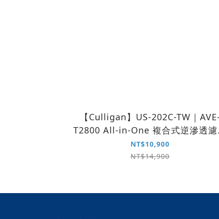
【Culligan】US-202C-TW｜AVE
T2800 All-in-One 複合式逆滲透
RC-A28H
NT$10,900
NT$14,900