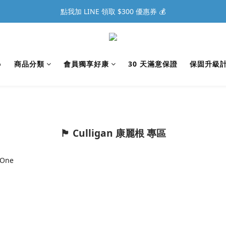
點我加 LINE 領取 $300 優惠券 💰

商品分類
會員獨享好康
30 天滿意保證
保固升級
🏴 Culligan 康麗根 專區