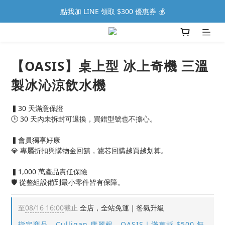
點我加 LINE 領取 $300 優惠券 💰
【OASIS】桌上型 冰上奇機 三溫
製冰沁涼飲水機
▍30 天滿意保證
🕒 30 天內未拆封可退換，買錯型號也不擔心。
▍會員獨享好康
💎 專屬折扣與購物金回饋，濾芯回購越買越划算。
▍1,000 萬產品責任保險
🛡️ 從整組設備到最小零件皆有保障。
至
08/16 16:00
截止
全店，全站免運｜爸氣升級
指定商品，Culligan 康麗根、OASIS｜滿萬折 $500 無