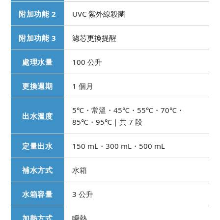
附加功能 2
UVC 紫外線殺菌
附加功能 3
濾芯更換提醒
處理水量
100 公升
更換週期
1 個月
5℃・常溫・45℃・55℃・70℃・
出水溫度
85℃・95℃｜共 7 段
定量出水
150 mL・300 mL・500 mL
補水方式
水箱
水箱容量
3 公升
加熱方式
瞬熱