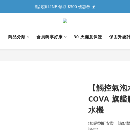
點我加 LINE 領取 $300 優惠券 💰

商品分類
會員獨享好康
30 天滿意保證
保固升級
【觸控氣泡水
COVA 旗
水機
❗如需到府安裝，請點擊
評估❗