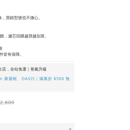
可退換，買錯型號也不擔心。
回饋，濾芯回購越買越划算。
險
零件皆有保障。
全店，全站免運｜爸氣升級
an 康麗根、OASIS｜滿萬折 $500 無
2,800