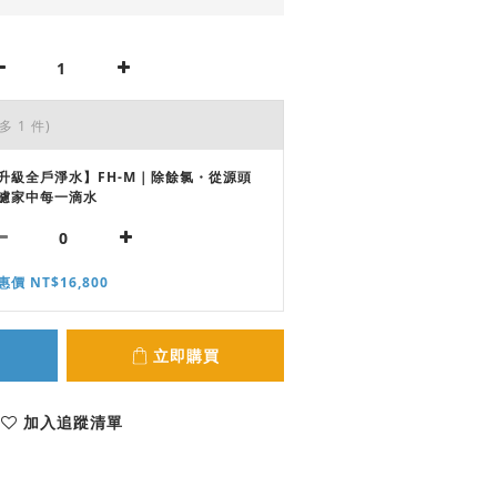
多 1 件)
升級全戶淨水】FH-M｜除餘氯・從源頭
濾家中每一滴水
惠價 NT$16,800
立即購買
加入追蹤清單