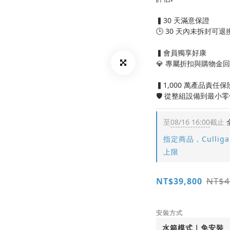
▍30 天滿意保證
🕒 30 天內未拆封
▍會員獨享好康
💎 專屬折扣與購物金
▍1,000 萬產品責任保
🛡️ 從整組設備到最小
至
08/16 16:00
截止
指定商品，Cullig
上限
NT$4
NT$39,800
安裝方式