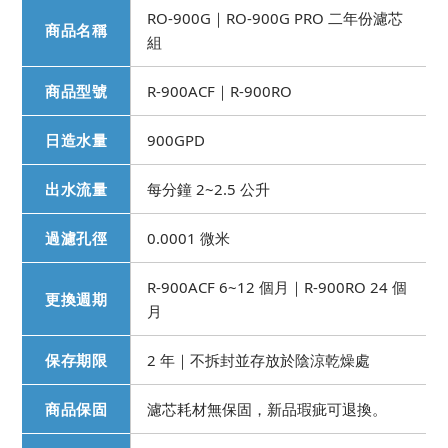
RO-900G｜RO-900G PRO 二年份濾芯
商品名稱
組
商品型號
R-900ACF｜R-900RO
日造水量
900GPD
出水流量
每分鐘 2~2.5 公升
過濾孔徑
0.0001 微米
R-900ACF 6~12 個月｜R-900RO 24 個
更換週期
月
保存期限
2 年｜不拆封並存放於陰涼乾燥處
商品保固
濾芯耗材無保固，新品瑕疵可退換。