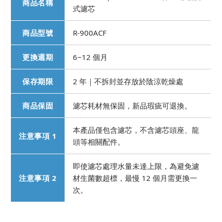
商品名稱
式濾芯
商品型號
R-900ACF
更換週期
6~12 個月
保存期限
2 年｜不拆封並存放於陰涼乾燥處
商品保固
濾芯耗材無保固，新品瑕疵可退換。
本產品僅包含濾芯，不含濾芯頭座、龍
注意事項 1
頭等相關配件。
即使濾芯處理水量未達上限，為避免濾
注意事項 2
材生菌數超標，最慢 12 個月需更換一
次。