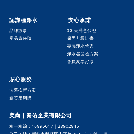
認識極淨水
安心承諾
品牌故事
30 天滿意保證
產品責任險
保固升級計畫
專屬淨水管家
淨水器健檢方案
會員獨享好康
貼心服務
汰舊換新方案
濾芯定期購
奕尚｜秦佑企業有限公司
統一統編：16895617｜28902846
公司地址：新北市新莊區中正路 649 之 7 號 7 樓