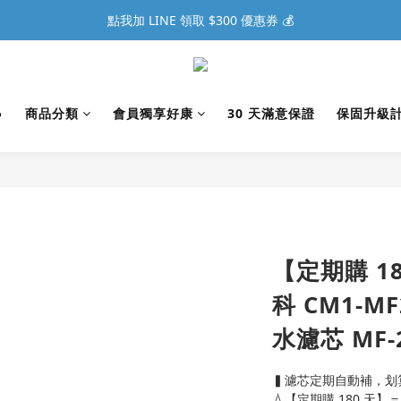
點我加 LINE 領取 $300 優惠券 💰

商品分類
會員獨享好康
30 天滿意保證
保固升級
【定期購 18
科 CM1-M
水濾芯 MF-
▍濾芯定期自動補，划
💧【定期購 180 天】＝