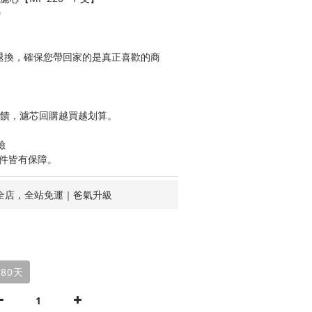
0
期可退換，確保您帶回家的是真正喜歡的商
回饋，濾芯回購越買越划算。
險
零件皆有保障。
全店，全站免運｜爸氣升級
80天