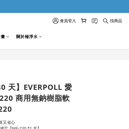
會員登入
找商品
計畫
關於極淨水
立即購買
0 天】EVERPOLL 愛
F220 商用無鈉樹脂軟
220
算又省心
濾芯【MF-220 *1 支】