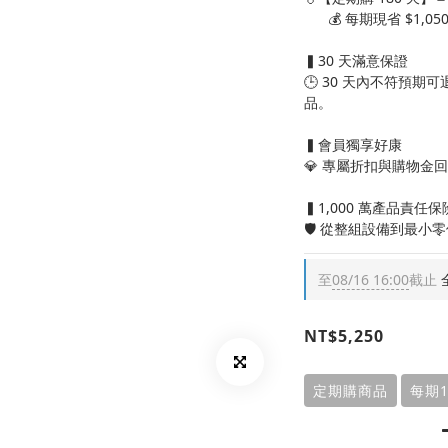
      💰 每期現省 $1,05
▍30 天滿意保證
🕒 30 天內不符預
品。
▍會員獨享好康
💎 專屬折扣與購物金
▍1,000 萬產品責任保
🛡️ 從整組設備到最小
至
08/16 16:00
截止
NT$5,250
定期購商品
每期1