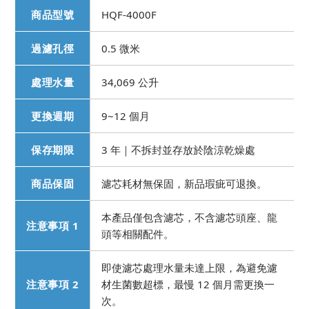
商品型號
HQF-4000F
過濾孔徑
0.5 微米
處理水量
34,069 公升
更換週期
9~12 個月
保存期限
3 年｜不拆封並存放於陰涼乾燥處
商品保固
濾芯耗材無保固，新品瑕疵可退換。
本產品僅包含濾芯，不含濾芯頭座、龍
注意事項 1
頭等相關配件。
即使濾芯處理水量未達上限，為避免濾
注意事項 2
材生菌數超標，最慢 12 個月需更換一
次。