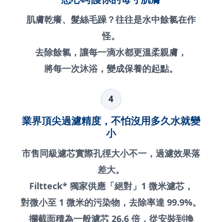
肌膚乾癢、髮絲毛躁？往往是水中餘氯在作
怪。
去除餘氯，讓每一滴水都更溫柔親膚，
將每一次沐浴，變成保養的起點。
4
業界頂尖過濾精度，不怕沒用多久水就變
小
市售同級濾芯實際孔徑大小不一，過濾效果落
差大。
Filtteck* 獨家供應「絕對」1 微米濾芯，
對微小至 1 微米的污染物，去除率達 99.9%。
攔截面積為一般濾芯 26.6 倍，從安裝到換