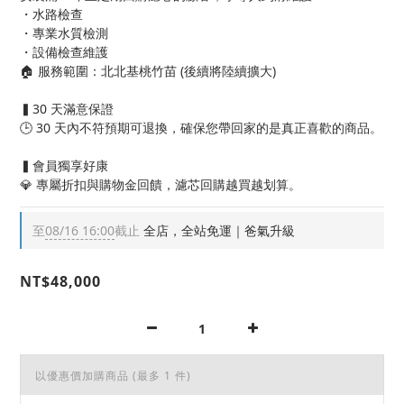
・水路檢查
・專業水質檢測
・設備檢查維護
🏠 服務範圍：北北基桃竹苗 (後續將陸續擴大)
▍30 天滿意保證
🕒 30 天內不符預期可退換，確保您帶回家的是真正喜歡的商品。
▍會員獨享好康
💎 專屬折扣與購物金回饋，濾芯回購越買越划算。
至
08/16 16:00
截止
全店，全站免運｜爸氣升級
NT$48,000
以優惠價加購商品
(最多 1 件)