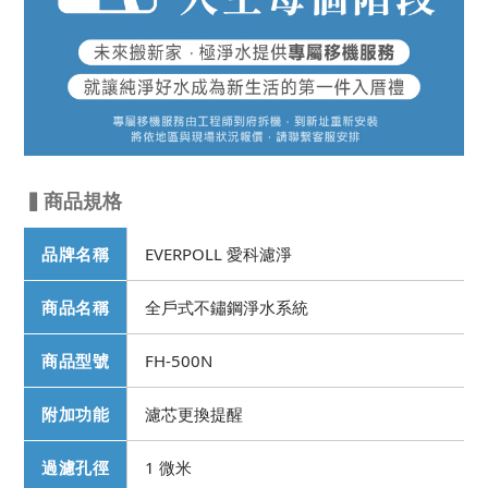
▍商品規格
品牌名稱
EVERPOLL 愛科濾淨
商品名稱
全戶式不鏽鋼淨水系統
商品型號
FH-500N
附加功能
濾芯更換提醒
過濾孔徑
1 微米