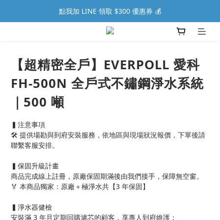
點我加 LINE 領取 $300 優惠券 💰
【超精密全戶】EVERPOLL 愛科
FH-500N 全戶式不鏽鋼淨水系統
｜500 噸
▍注意事項
🛠️ 提供場勘與到府安裝服務，依地區與現場狀況報價，下單後請
聯繫客服安排。
▍保固升級計畫
商品完成線上註冊，原廠保固期滿後由我們接手，保障無空窗。
🏅 本商品獨家：原廠＋極淨水共【3 年保固】
▍淨水器健檢
安裝滿 3 年且定期回購濾芯的顧客，享專人到府維護：