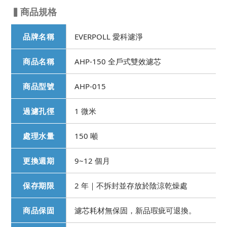
▍商品規格
品牌名稱
EVERPOLL 愛科濾淨
商品名稱
AHP-150 全戶式雙效濾芯
商品型號
AHP-015
過濾孔徑
1 微米
處理水量
150 噸
更換週期
9~12 個月
保存期限
2 年｜不拆封並存放於陰涼乾燥處
商品保固
濾芯耗材無保固，新品瑕疵可退換。