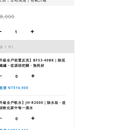
8,000
多 1 件)
升級全戶前置反洗】BFS3-40BK｜除泥
鐵繡・從源頭把關・無耗材
惠價 NT$16,900
升級全戶軟水】JH-R2000｜除水垢・從
頭軟化家中每一滴水