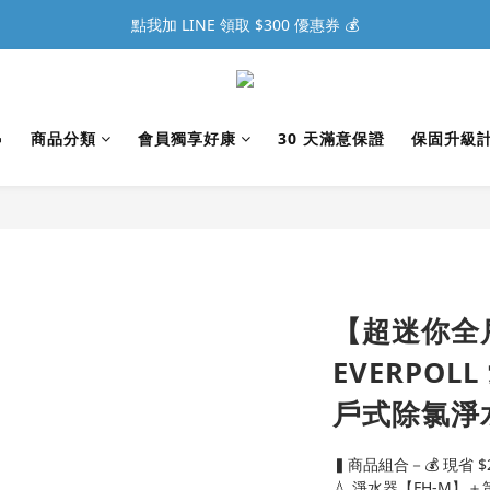
點我加 LINE 領取 $300 優惠券 💰

商品分類
會員獨享好康
30 天滿意保證
保固升級
【超迷你全
EVERPOL
戶式除氯淨水
▍商品組合－💰 現省 $2
💧 淨水器【FH-M】＋