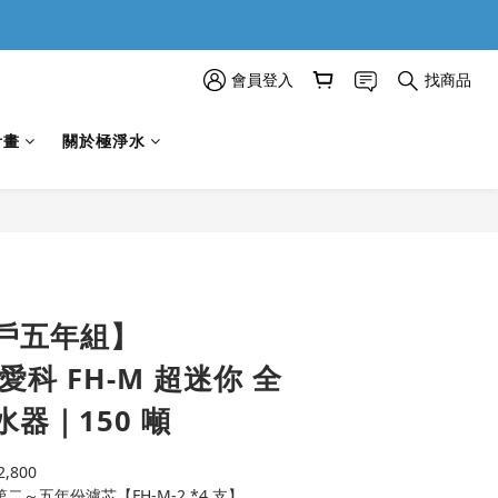
會員登入
找商品
計畫
關於極淨水
立即購買
戶五年組】
L 愛科 FH-M 超迷你 全
器｜150 噸
,800
第二～五年份濾芯【FH-M-2 *4 支】