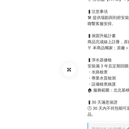
▍注意事項
🛠️ 提供場勘與到府
聯繫客服安排。
▍保固升級計畫
商品完成線上註冊，原
🏅 本商品獨家：原廠
▍淨水器健檢
安裝滿 3 年且定期回
・水路檢查
・專業水質檢測
・設備檢查維護
🏠 服務範圍：北北基桃
▍30 天滿意保證
🕒 30 天內不符預
品。
至
08/16 16:00
截止