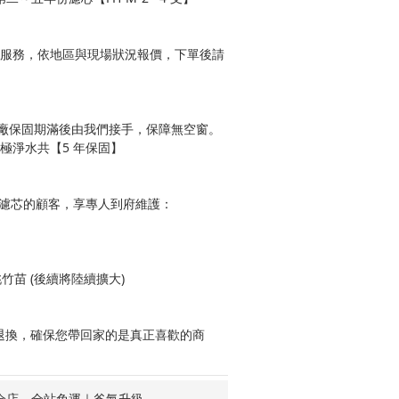
安裝服務，依地區與現場狀況報價，下單後請
廠保固期滿後由我們接手，保障無空窗。
＋極淨水共【5 年保固】
購濾芯的顧客，享專人到府維護：
竹苗 (後續將陸續擴大)
期可退換，確保您帶回家的是真正喜歡的商
全店，全站免運｜爸氣升級