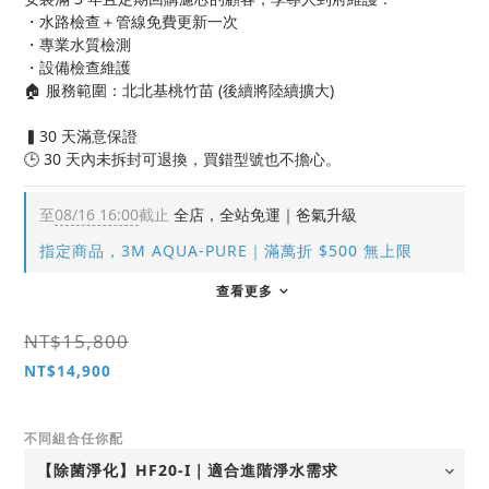
・水路檢查＋管線免費更新一次
・專業水質檢測
・設備檢查維護
🏠 服務範圍：北北基桃竹苗 (後續將陸續擴大)
▍30 天滿意保證
🕒 30 天內未拆封可退換，買錯型號也不擔心。
至
08/16 16:00
截止
全店，全站免運｜爸氣升級
指定商品，3M AQUA-PURE｜滿萬折 $500 無上限
查看更多
NT$15,800
NT$14,900
不同組合任你配