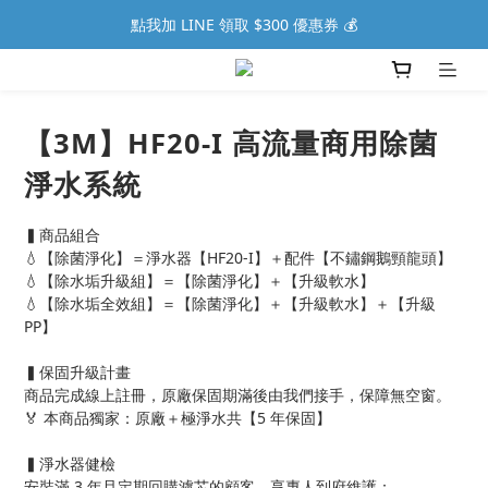
點我加 LINE 領取 $300 優惠券 💰
【3M】HF20-I 高流量商用除菌
淨水系統
▍商品組合
💧【除菌淨化】＝淨水器【HF20-I】＋配件【不鏽鋼鵝頸龍頭】
💧【除水垢升級組】＝【除菌淨化】＋【升級軟水】
💧【除水垢全效組】＝【除菌淨化】＋【升級軟水】＋【升級 
PP】
▍保固升級計畫
商品完成線上註冊，原廠保固期滿後由我們接手，保障無空窗。
🏅 本商品獨家：原廠＋極淨水共【5 年保固】
▍淨水器健檢
安裝滿 3 年且定期回購濾芯的顧客，享專人到府維護：