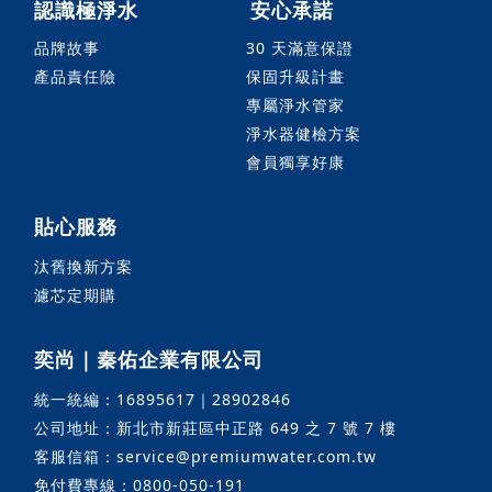
認識極淨水
安心承諾
品牌故事
30 天滿意保證
產品責任險
保固升級計畫
專屬淨水管家
淨水器健檢方案
會員獨享好康
貼心服務
汰舊換新方案
濾芯定期購
奕尚｜秦佑企業有限公司
統一統編：16895617｜28902846
公司地址：新北市新莊區中正路 649 之 7 號 7 樓
客服信箱：service@premiumwater.com.tw
免付費專線：0800-050-191