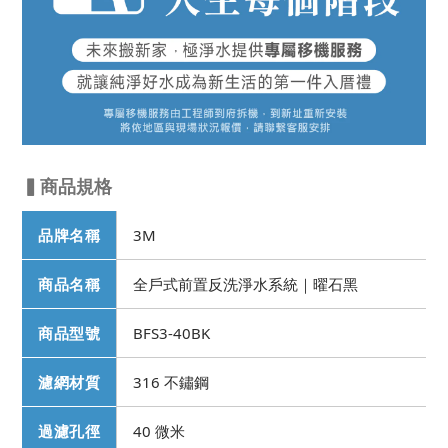
▍商品規格
品牌名稱
3M
商品名稱
全戶式前置反洗淨水系統｜曜石黑
商品型號
BFS3-40BK
濾網材質
316 不鏽鋼
過濾孔徑
40 微米