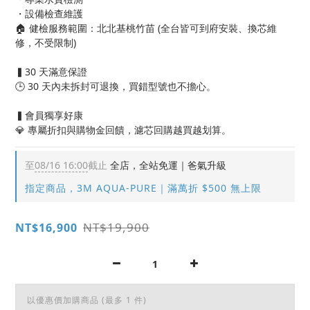
・設備檢查維護
🏠 健檢服務範圍：北北基桃竹苗 (全台皆可到府安裝、換芯維
修，不受限制)
▍30 天滿意保證
🕒 30 天內未拆封可退換，買錯型號也不擔心。
▍會員獨享好康
💎 專屬折扣與購物金回饋，濾芯回購越買越划算。
至
08/16 16:00
截止
全店，全站免運｜爸氣升級
指定商品，3M AQUA-PURE｜滿萬折 $500 無上限
NT$19,900
NT$16,900
以優惠價加購商品
(最多 1 件)