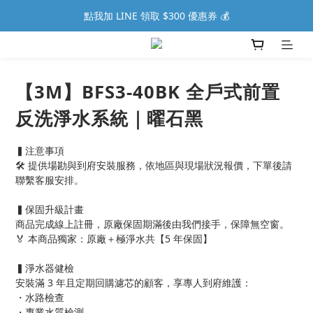
點我加 LINE 領取 $300 優惠券 💰
【3M】BFS3-40BK 全戶式前置
反洗淨水系統｜曜石黑
▍注意事項
🛠️ 提供場勘與到府安裝服務，依地區與現場狀況報價，下單後請
聯繫客服安排。
▍保固升級計畫
商品完成線上註冊，原廠保固期滿後由我們接手，保障無空窗。
🏅 本商品獨家：原廠＋極淨水共【5 年保固】
▍淨水器健檢
安裝滿 3 年且定期回購濾芯的顧客，享專人到府維護：
・水路檢查
・專業水質檢測