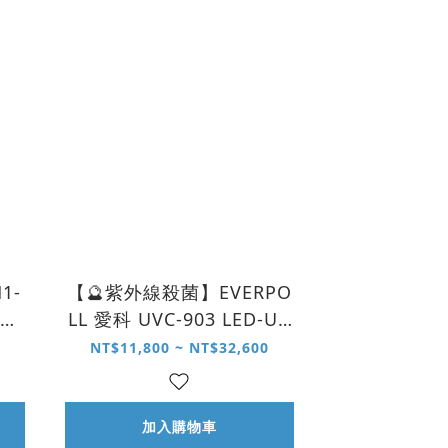
1-
【🔮紫外線殺菌】EVERPO
軟水
LL 愛科 UVC-903 LED-UV
C 可拆式滅菌器 (含不鏽鋼
NT$11,800 ~ NT$32,600
鵝頸龍頭)
加入購物車