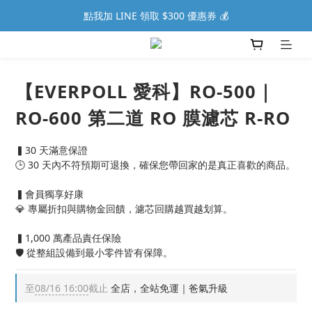
點我加 LINE 領取 $300 優惠券 💰
【EVERPOLL 愛科】RO-500｜
RO-600 第二道 RO 膜濾芯 R-RO
▍30 天滿意保證
🕒 30 天內不符預期可退換，確保您帶回家的是真正喜歡的商品。
▍會員獨享好康
💎 專屬折扣與購物金回饋，濾芯回購越買越划算。
▍1,000 萬產品責任保險
🛡️ 從整組設備到最小零件皆有保障。
至
08/16 16:00
截止
全店，全站免運｜爸氣升級